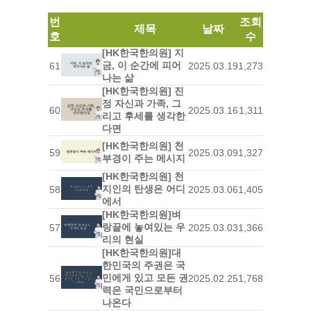
번
조회
제목
날짜
호
수
[HK한국한의원] 지
금, 이 순간에 피어
61
2025.03.19
1,273
나는 삶
[HK한국한의원] 진
정 자신과 가족, 그
60
2025.03.16
1,311
리고 후세를 생각한
다면
[HK한국한의원] 천
59
2025.03.09
1,327
부경이 주는 메시지
[HK한국한의원] 천
지인의 탄생은 어디
58
2025.03.06
1,405
에서
[HK한국한의원]벼
랑끝에 놓여있는 우
57
2025.03.03
1,366
리의 현실
[HK한국한의원]대
한민국의 주권은 국
민에게 있고 모든 권
56
2025.02.25
1,768
력은 국민으로부터
나온다