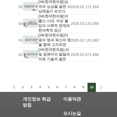
[HK한국한의원]성
격과 심성을 알면 사
55
2025.02.17
1,550
상체질이 보인다.
[HK한국한의원]저
출산 시대, 여성 불
54
2025.02.13
1,584
임의 사회적 문제와
한의학적 접근
[HK한국한의원]마
음의 병과 육신의 병
53
2025.02.13
1,563
을 함께 고치려면
[HK한국한의원] AI
및 컴퓨터의 발달과
52
2025.02.07
1,680
의료 기술의 발전
1
2
3
4
5
6
7
8
9
10
개인정보 취급
이용약관
방침
오시는길