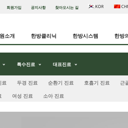
회원가입
공지사항
찾아오시는 길
원소개
한방클리닉
한방시스템
한방
특수진료
대표진료
진료
두경 진료
순환기 진료
호흡기 진료
근
료
여성 진료
소아 진료