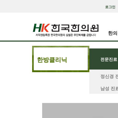
로그인
한의
한방클리닉
전문진료
정신경 
남성 진